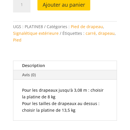
Ajouter au panier
de
Embase
platine
carrée
UGS :
PLATINE8
Catégories :
Pied de drapeau
,
pour
Signalétique extérieure
Étiquettes :
carré
,
drapeau
,
drapeau
Pied
voile
Description
Avis (0)
Pour les drapeaux jusqu'à 3,08 m : choisir
la platine de 8 kg
Pour les tailles de drapeaux au dessus :
choisir la platine de 13,5 kg