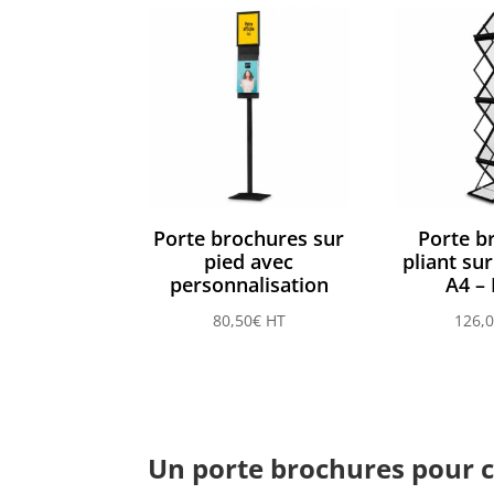
à
83,00€
Porte brochures sur
Porte b
pied avec
pliant su
personnalisation
A4 –
80,50
€
HT
126,
Un porte brochures pour 