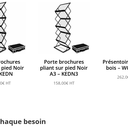
prix :
108,00€
à
148,00€
rochures
Porte brochures
Présentoir
r pied Noir
pliant sur pied Noir
bois – 
 KEDN
A3 – KEDN3
262,0
00
€
HT
158,00
€
HT
chaque besoin