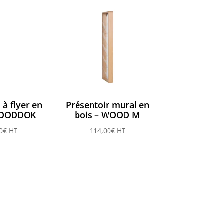
 à flyer en
Présentoir mural en
WOODDOK
bois – WOOD M
0
€
HT
114,00
€
HT