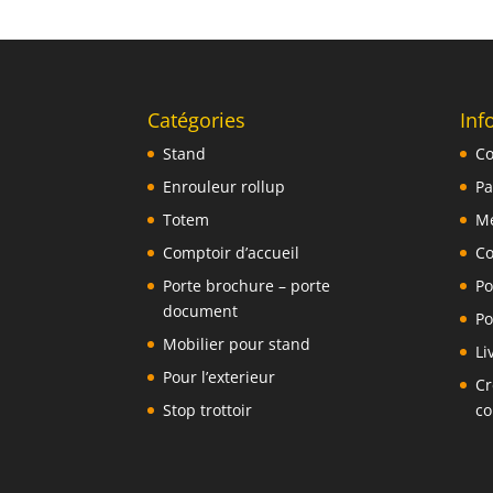
Catégories
Inf
Stand
Co
Enrouleur rollup
Pa
Totem
Me
Comptoir d’accueil
Co
Porte brochure – porte
Po
document
Po
Mobilier pour stand
Li
Pour l’exterieur
Cr
Stop trottoir
co