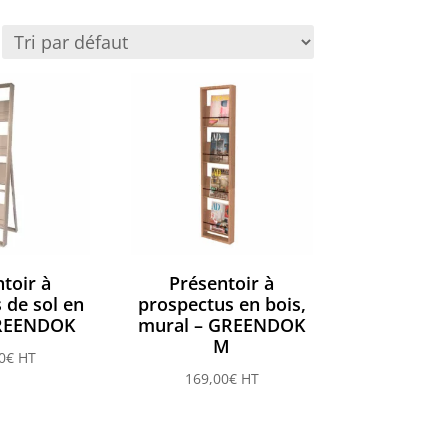
toir à
Présentoir à
 de sol en
prospectus en bois,
GREENDOK
mural – GREENDOK
M
0
€
HT
169,00
€
HT