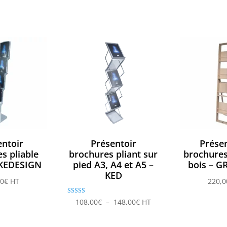
entoir
Présentoir
Présen
s pliable
brochures pliant sur
brochures
 KEDESIGN
pied A3, A4 et A5 –
bois – 
KED
00
€
HT
220,0
Note
Plage
108,00
€
–
148,00
€
HT
4.50
sur 5
de