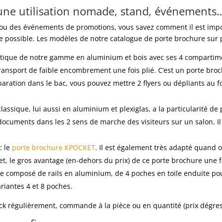
 une utilisation nomade, stand, événements
s ou des événements de promotions, vous savez comment il est impo
ce possible. Les modèles de notre catalogue de porte brochure sur p
thétique de notre gamme en aluminium et bois avec ses 4 compartim
 transport de faible encombrement une fois plié. C’est un porte bro
ration dans le bac, vous pouvez mettre 2 flyers ou dépliants au fo
lassique, lui aussi en aluminium et plexiglas, a la particularité d
documents dans les 2 sens de marche des visiteurs sur un salon. Il
: le
porte brochure KPOCKET
. Il est également très adapté quand 
 le gros avantage (en-dehors du prix) de ce porte brochure une foi
le composé de rails en aluminium, de 4 poches en toile enduite po
ariantes 4 et 8 poches.
ock régulièrement, commande à la pièce ou en quantité (prix dégress