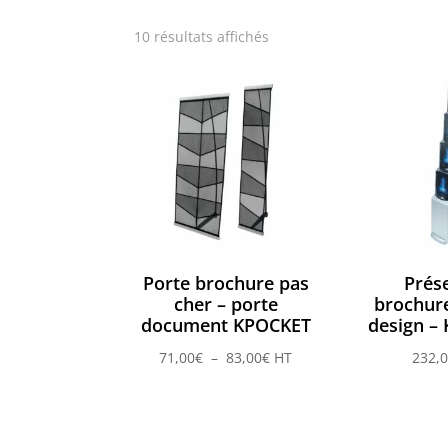
10 résultats affichés
Porte brochure pas
Prés
cher – porte
brochure
document KPOCKET
design –
Plage
71,00
€
–
83,00
€
HT
232,
de
prix :
71,00€