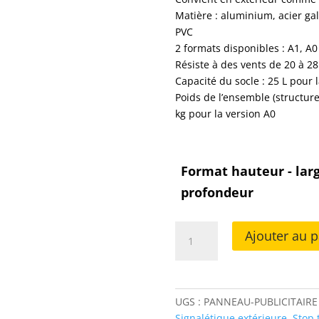
Matière : aluminium, acier gal
PVC
2 formats disponibles : A1, A0
Résiste à des vents de 20 à 28
Capacité du socle : 25 L pour l
Poids de l’ensemble (structure
kg pour la version A0
Format hauteur - larg
profondeur
quantité
Ajouter au p
de
Panneau
publicitaire
de
UGS :
PANNEAU-PUBLICITAIRE
trottoir
Signalétique extérieure
,
Stop t