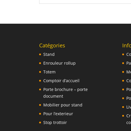
Catégories
Inf
Stand
Co
Enrouleur rollup
Pa
Totem
Me
Comptoir d’accueil
Co
Porte brochure – porte
Po
document
Po
Mobilier pour stand
Li
Pour l’exterieur
Cr
Stop trottoir
co