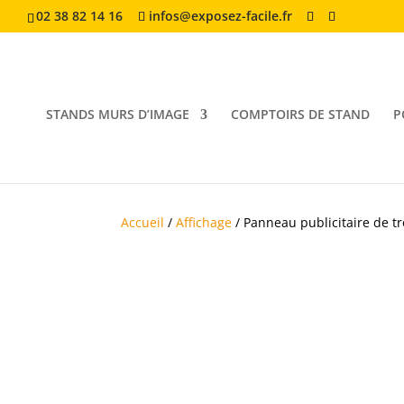
02 38 82 14 16
infos@exposez-facile.fr
STANDS MURS D’IMAGE
COMPTOIRS DE STAND
P
Accueil
/
Affichage
/ Panneau publicitaire de tr