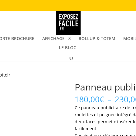
ORTE BROCHURE
AFFICHAGE
ROLLUP & TOTEM
MOBIL
LE BLOG
ottoir
Panneau public
180,00
€
–
230,0
Ce panneau publicitaire de tr
roulettes et poignée intégré d
deux faces permet d’insérer le
facilement.
Convient en extérieur comme e