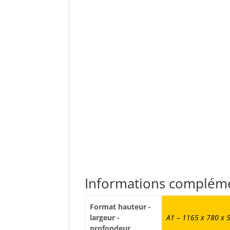
Informations complém
Format hauteur -
largeur -
A1 – 1165 x 780 x
profondeur