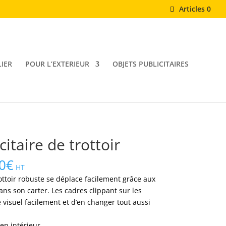
Articles 0
IER
POUR L’EXTERIEUR
OBJETS PUBLICITAIRES
itaire de trottoir
Plage
0
€
HT
de
ottoir robuste se déplace facilement grâce aux
prix :
ans son carter. Les cadres clippant sur les
180,00€
 visuel facilement et d’en changer tout aussi
à
230,00€
n intérieur.