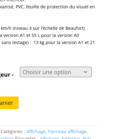
vanisé, PVC, feuille de protection du visuel en
 km/h (niveau 4 sur l’échelle de Beaufort)
a version A1 et 55 L pour la version A0
 sans lestage) : 13 kg pour la version A1 et 21
eur -
anier
Catégories :
Affichage
,
Panneau affichage
,
rottoir
Étiquettes :
Affichage
,
Extérieur
,
Pub
,