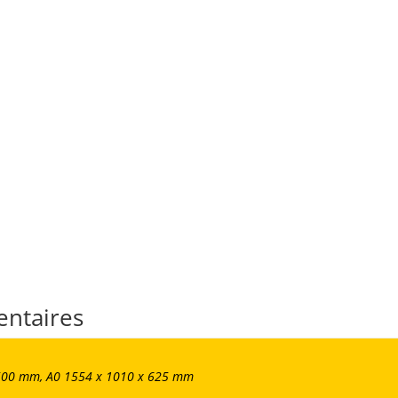
entaires
 500 mm, A0 1554 x 1010 x 625 mm