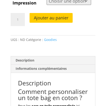
Impression
quantité
Ajouter au panier
de
Totebag
personnalisé
en
UGS :
ND
Catégorie :
Goodies
coton
Description
Informations complémentaires
Description
Comment personnaliser
un tote bag en coton ?
Pour les
sacs en toile personnalisés
ici