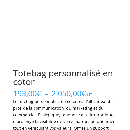
Totebag personnalisé en
coton
Plage
193,00
€
–
2 050,00
€
HT
de
Le totebag personnalisé en coton est l’allié idéal des
prix :
pros de la communication, du marketing et du
193,00€
commercial. Écologique, tendance et ultra-pratique,
à
il prolonge la visibilité de votre marque au quotidien
2
tout en véhiculant vos valeurs. Offrez un support