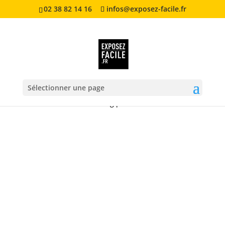
02 38 82 14 16
infos@exposez-facile.fr
Sélectionner une page
Accueil
/
Goodies
/ Totebag personnalisé en coton