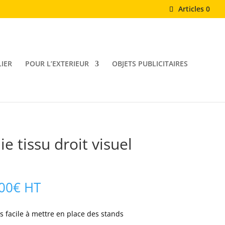
Articles 0
IER
POUR L’EXTERIEUR
OBJETS PUBLICITAIRES
e tissu droit visuel
Plage
00
€
HT
de
prix :
s facile à mettre en place des stands
327,00€