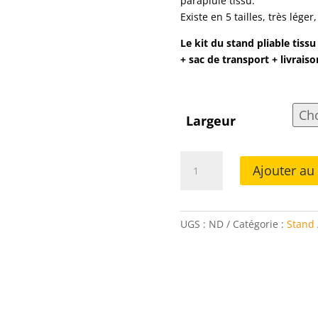
parapluie tissu.
Existe en 5 tailles, très lége
Le kit du stand pliable tiss
+ sac de transport + livraiso
Largeur
quantité
Ajouter au
de
Stand
parapluie
tissu
UGS :
ND
Catégorie :
Stand
droit
visuel
face
avant