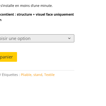
à
r, s’installe en moins d’une minute.
853,00€
u contient : structure + visuel face uniquement
n
 panier
Étiquettes :
Pliable
,
stand
,
Textile