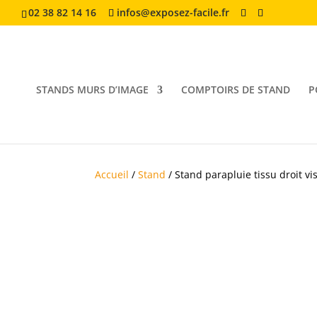
02 38 82 14 16
infos@exposez-facile.fr
STANDS MURS D’IMAGE
COMPTOIRS DE STAND
P
Accueil
/
Stand
/ Stand parapluie tissu droit vi