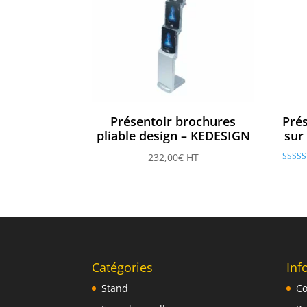
Présentoir brochures
Prés
pliable design – KEDESIGN
sur
232,00
€
HT
Note
4.50
sur 5
Catégories
Inf
Stand
Co