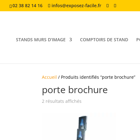
02 38 82 14 16
infos@exposez-facile.fr
STANDS MURS D’IMAGE
COMPTOIRS DE STAND
P
Accueil
/ Produits identifiés “porte brochure”
porte brochure
2 résultats affichés