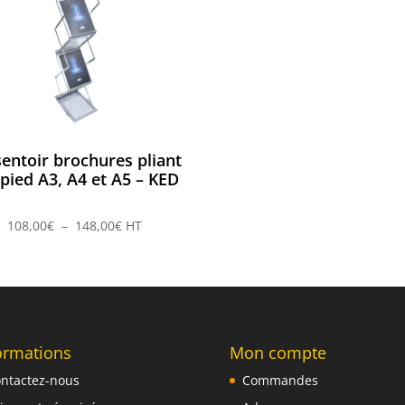
entoir brochures pliant
 pied A3, A4 et A5 – KED
Plage
108,00
€
–
148,00
€
HT
de
prix :
108,00€
à
148,00€
ormations
Mon compte
ntactez-nous
Commandes