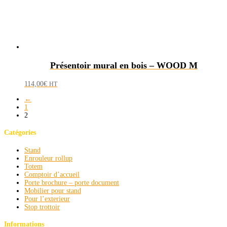
Présentoir mural en bois – WOOD M
114,00
€
HT
←
1
2
Catégories
Stand
Enrouleur rollup
Totem
Comptoir d’accueil
Porte brochure – porte document
Mobilier pour stand
Pour l’exterieur
Stop trottoir
Informations