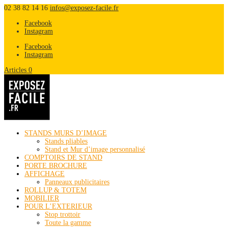
02 38 82 14 16
infos@exposez-facile.fr
Facebook
Instagram
Facebook
Instagram
Articles 0
STANDS MURS D’IMAGE
Stands pliables
Stand et Mur d’image personnalisé
COMPTOIRS DE STAND
PORTE BROCHURE
AFFICHAGE
Panneaux publicitaires
ROLLUP & TOTEM
MOBILIER
POUR L’EXTERIEUR
Stop trottoir
Toute la gamme